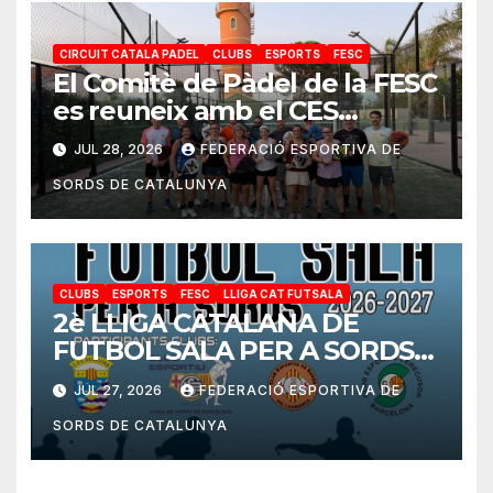
CIRCUIT CATALA PADEL
CLUBS
ESPORTS
FESC
El Comitè de Pàdel de la FESC
es reuneix amb el CES
Cambrils per preparar la nova
JUL 28, 2026
FEDERACIÓ ESPORTIVA DE
temporada
SORDS DE CATALUNYA
CLUBS
ESPORTS
FESC
LLIGA CAT FUTSALA
2è LLIGA CATALANA DE
FUTBOL SALA PER A SORDS
2026-2027
JUL 27, 2026
FEDERACIÓ ESPORTIVA DE
SORDS DE CATALUNYA