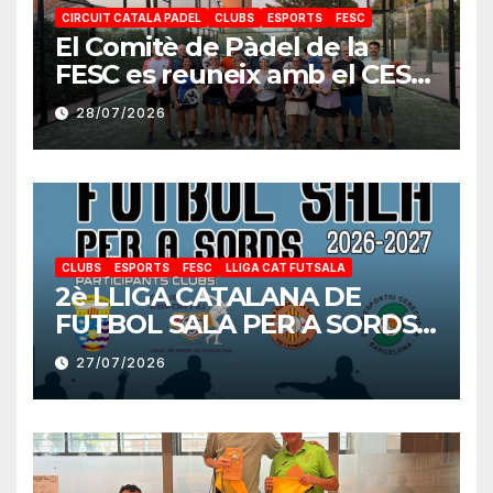
CIRCUIT CATALA PADEL
CLUBS
ESPORTS
FESC
El Comitè de Pàdel de la
FESC es reuneix amb el CES
Cambrils per preparar la nova
28/07/2026
temporada
CLUBS
ESPORTS
FESC
LLIGA CAT FUTSALA
2è LLIGA CATALANA DE
FUTBOL SALA PER A SORDS
2026-2027
27/07/2026