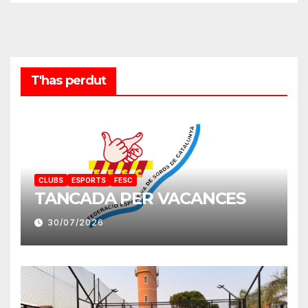
T'has perdut
CLUBS
ESPORTS
FESC
TANCADA PER VACANCES
30/07/2026