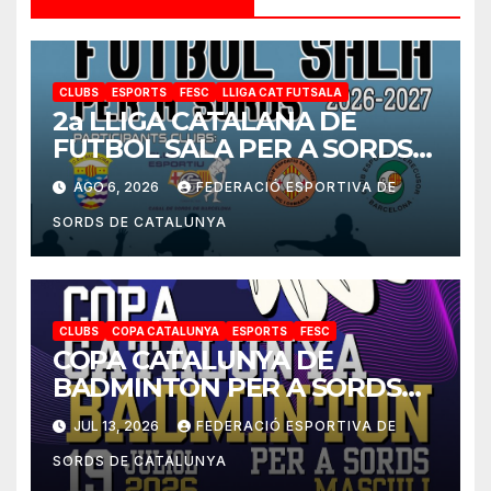
CLUBS
ESPORTS
FESC
LLIGA CAT FUTSALA
2a LLIGA CATALANA DE
FUTBOL SALA PER A SORDS
2026-2027
AGO 6, 2026
FEDERACIÓ ESPORTIVA DE
SORDS DE CATALUNYA
CLUBS
COPA CATALUNYA
ESPORTS
FESC
COPA CATALUNYA DE
BADMINTON PER A SORDS
2026
JUL 13, 2026
FEDERACIÓ ESPORTIVA DE
SORDS DE CATALUNYA