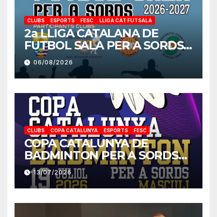
CLUBS
ESPORTS
FESC
LLIGA CAT FUTSALA
2a LLIGA CATALANA DE
FUTBOL SALA PER A SORDS
2026-2027
06/08/2026
CLUBS
COPA CATALUNYA
ESPORTS
FESC
COPA CATALUNYA DE
BADMINTON PER A SORDS
2026
13/07/2026