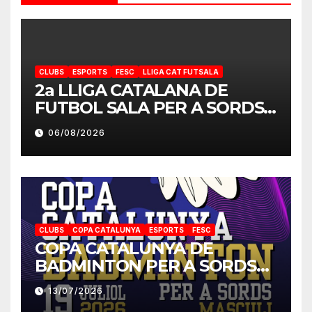
CLUBS
ESPORTS
FESC
LLIGA CAT FUTSALA
2a LLIGA CATALANA DE
FUTBOL SALA PER A SORDS
2026-2027
06/08/2026
CLUBS
COPA CATALUNYA
ESPORTS
FESC
COPA CATALUNYA DE
BADMINTON PER A SORDS
2026
13/07/2026