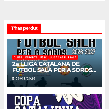
T'has perdut
CLUBS
ESPORTS
FESC
LLIGA CAT FUTSALA
2a LLIGA CATALANA DE
FUTBOL SALA PER A SORDS
2026-2027
06/08/2026