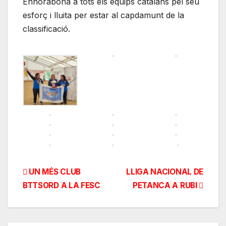
Enhorabona a tots els equips catalans pel seu
esforç i lluita per estar al capdamunt de la
classificació.
Navegación
UN MÉS CLUB
LLIGA NACIONAL DE
BTTSORD A LA FESC
PETANCA A RUBI
de
entradas