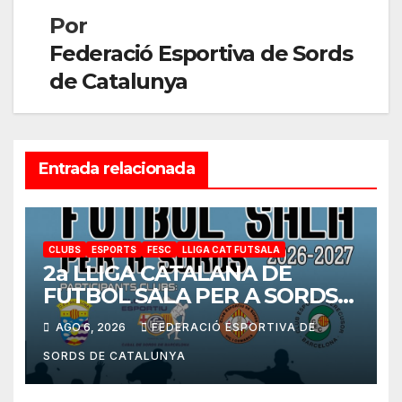
Por
Federació Esportiva de Sords
de Catalunya
Entrada relacionada
CLUBS
ESPORTS
FESC
LLIGA CAT FUTSALA
2a LLIGA CATALANA DE
FUTBOL SALA PER A SORDS
2026-2027
AGO 6, 2026
FEDERACIÓ ESPORTIVA DE
SORDS DE CATALUNYA