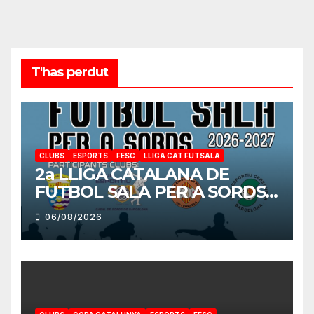
T'has perdut
CLUBS
ESPORTS
FESC
LLIGA CAT FUTSALA
2a LLIGA CATALANA DE
FUTBOL SALA PER A SORDS
2026-2027
06/08/2026