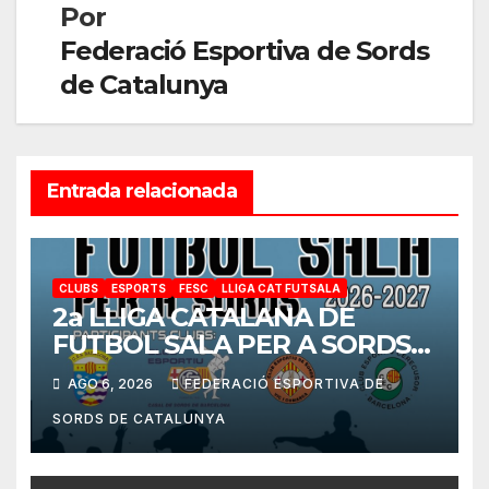
Por
Federació Esportiva de Sords
de Catalunya
Entrada relacionada
CLUBS
ESPORTS
FESC
LLIGA CAT FUTSALA
2a LLIGA CATALANA DE
FUTBOL SALA PER A SORDS
2026-2027
AGO 6, 2026
FEDERACIÓ ESPORTIVA DE
SORDS DE CATALUNYA