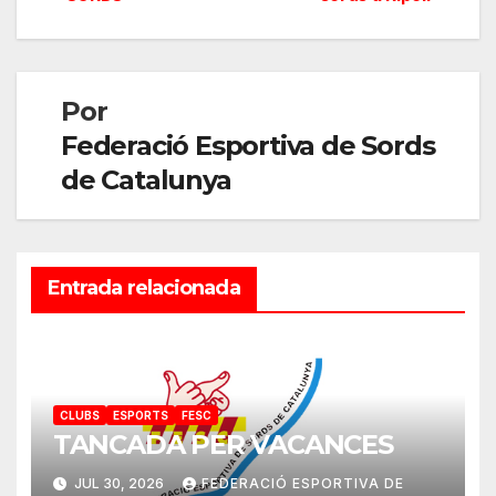
entradas
Por
Federació Esportiva de Sords
de Catalunya
Entrada relacionada
CLUBS
ESPORTS
FESC
TANCADA PER VACANCES
JUL 30, 2026
FEDERACIÓ ESPORTIVA DE