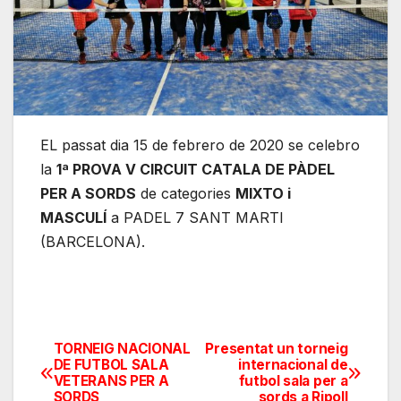
EL passat dia 15 de febrero de 2020 se celebro
la
1ª PROVA V CIRCUIT CATALA DE PÀDEL
PER A SORDS
de categories
MIXTO i
MASCULÍ
a PADEL 7 SANT MARTI
(BARCELONA).
TORNEIG NACIONAL
Presentat un torneig
Navegación
DE FUTBOL SALA
internacional de
VETERANS PER A
futbol sala per a
de
SORDS
sords a Ripoll