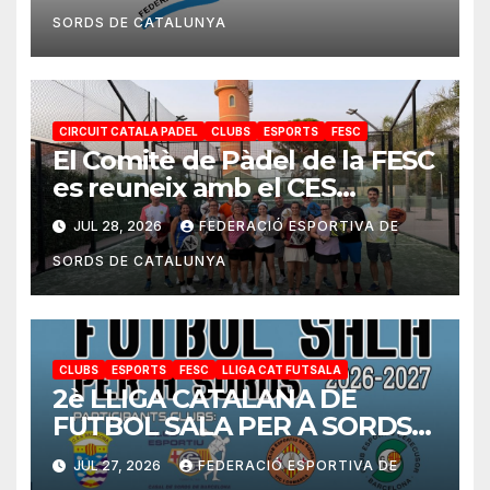
SORDS DE CATALUNYA
CIRCUIT CATALA PADEL
CLUBS
ESPORTS
FESC
El Comitè de Pàdel de la FESC
es reuneix amb el CES
Cambrils per preparar la nova
JUL 28, 2026
FEDERACIÓ ESPORTIVA DE
temporada
SORDS DE CATALUNYA
CLUBS
ESPORTS
FESC
LLIGA CAT FUTSALA
2è LLIGA CATALANA DE
FUTBOL SALA PER A SORDS
2026-2027
JUL 27, 2026
FEDERACIÓ ESPORTIVA DE