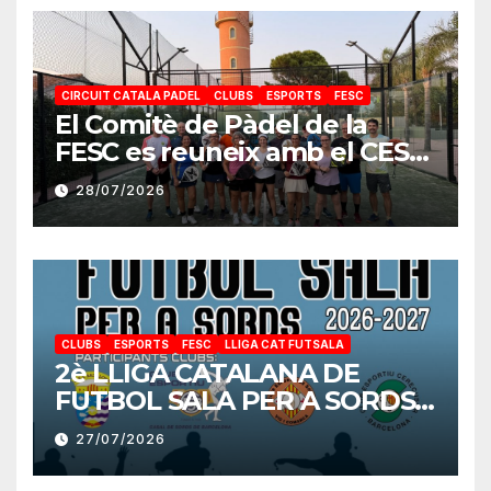
CIRCUIT CATALA PADEL
CLUBS
ESPORTS
FESC
El Comitè de Pàdel de la
FESC es reuneix amb el CES
Cambrils per preparar la nova
28/07/2026
temporada
CLUBS
ESPORTS
FESC
LLIGA CAT FUTSALA
2è LLIGA CATALANA DE
FUTBOL SALA PER A SORDS
2026-2027
27/07/2026