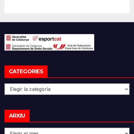
CATEGORIES
Categories
Arxiu
ARXIU