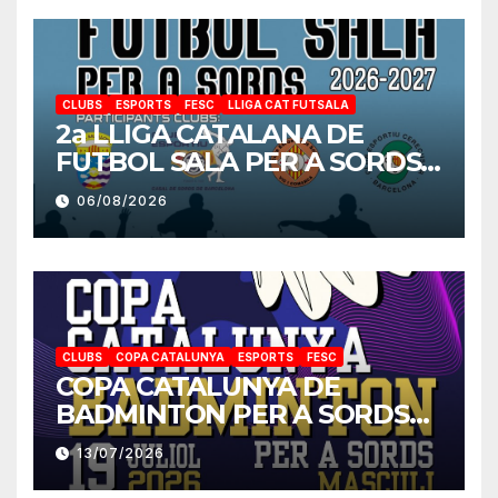
CLUBS
ESPORTS
FESC
LLIGA CAT FUTSALA
2a LLIGA CATALANA DE
FUTBOL SALA PER A SORDS
2026-2027
06/08/2026
CLUBS
COPA CATALUNYA
ESPORTS
FESC
COPA CATALUNYA DE
BADMINTON PER A SORDS
2026
13/07/2026