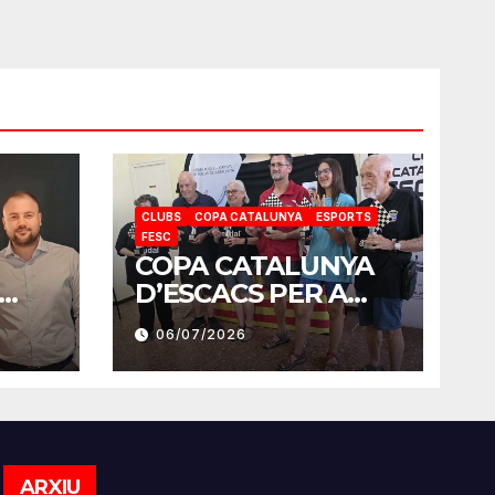
CLUBS
COPA CATALUNYA
ESPORTS
FESC
COPA CATALUNYA
D’ESCACS PER A
MB
SORDS 2026
06/07/2026
Arxiu
ARXIU