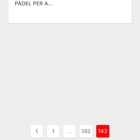
PÀDEL PER A…
Paginación
1
…
142
143