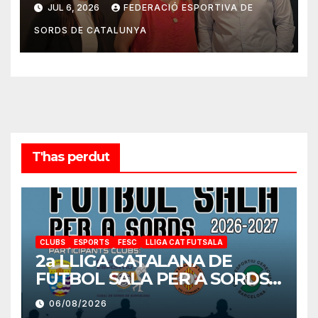
JUL 6, 2026
FEDERACIÓ ESPORTIVA DE
SORDS DE CATALUNYA
T'has perdut
CLUBS
ESPORTS
FESC
LLIGA CAT FUTSALA
2a LLIGA CATALANA DE
FUTBOL SALA PER A SORDS
2026-2027
06/08/2026