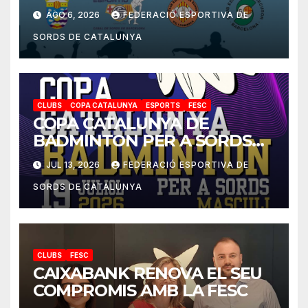
2026-2027
AGO 6, 2026
FEDERACIÓ ESPORTIVA DE
SORDS DE CATALUNYA
CLUBS
COPA CATALUNYA
ESPORTS
FESC
COPA CATALUNYA DE
BADMINTON PER A SORDS
2026
JUL 13, 2026
FEDERACIÓ ESPORTIVA DE
SORDS DE CATALUNYA
CLUBS
FESC
CAIXABANK RENOVA EL SEU
COMPROMIS AMB LA FESC