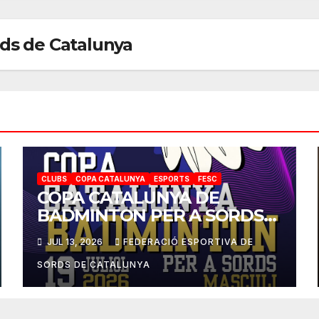
rds de Catalunya
CLUBS
COPA CATALUNYA
ESPORTS
FESC
COPA CATALUNYA DE
BADMINTON PER A SORDS
2026
JUL 13, 2026
FEDERACIÓ ESPORTIVA DE
SORDS DE CATALUNYA