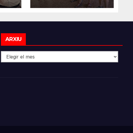
Arxiu
ARXIU