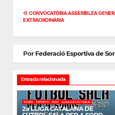
Navegación
CONVOCATÒRIA ASSEMBLEA GENERAL
EXTRAORDINÀRIA
de
entradas
Por
Federació Esportiva de So
Entrada relacionada
CLUBS
ESPORTS
FESC
LLIGA CAT FUTSALA
2a LLIGA CATALANA DE