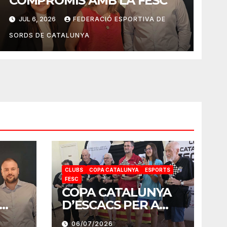
COMPROMIS AMB LA FESC
JUL 6, 2026
FEDERACIÓ ESPORTIVA DE
SORDS DE CATALUNYA
CLUBS
COPA CATALUNYA
ESPORTS
FESC
COPA CATALUNYA
D’ESCACS PER A
MB
SORDS 2026
06/07/2026