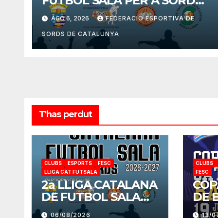
FUTBOL SALA PER A SORDS
2026-2027
AGO 6, 2026
FEDERACIÓ ESPORTIVA DE
SORDS DE CATALUNYA
T'has perdut
CLUBS
ESPORTS
FESC
CLUBS
LLIGA CAT FUTSALA
FESC
2a LLIGA CATALANA
COP
DE FUTBOL SALA
DE 
PER A SORDS 2026-
PER
06/08/2026
13/0