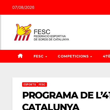
Saltar
07/08/2026
al
contenido
FESC
COMPETICIONS
47
ESPORTS
FESC
PROGRAMA DE L’4
CATALUNYA