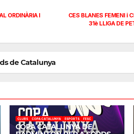
 ORDINÀRIA I
CES BLANES FEMENI i 
31è LLIGA DE 
rds de Catalunya
CLUBS
COPA CATALUNYA
ESPORTS
FESC
COPA CATALUNYA DE