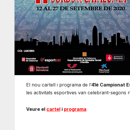
El nou cartell i programa de l’
41è Campionat E
les activitats esportives van celebrant-segons n
Veure el
cartel
i
programa