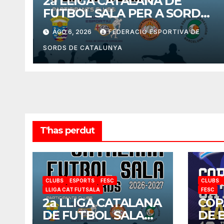
2a LLIGA CATALANA DE
FUTBOL SALA PER A SORDS
2026-2027
AGO 6, 2026
FEDERACIÓ ESPORTIVA DE
SORDS DE CATALUNYA
T'has perdut
CLUBS
ESPORTS
FESC
CLUBS
LLIGA CAT FUTSALA
FESC
2a LLIGA CATALANA
COP
DE FUTBOL SALA
DE 