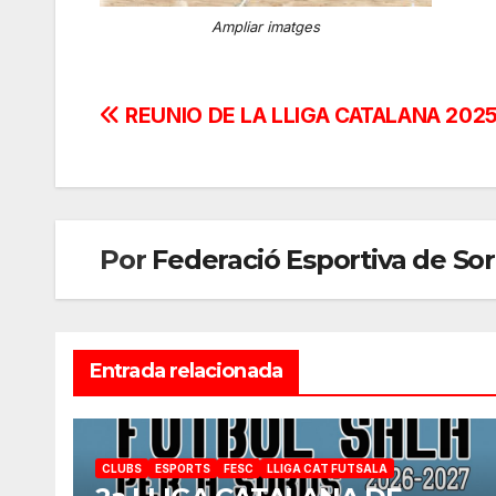
Ampliar imatges
Navegación
REUNIO DE LA LLIGA CATALANA 202
de
entradas
Por
Federació Esportiva de So
Entrada relacionada
CLUBS
ESPORTS
FESC
LLIGA CAT FUTSALA