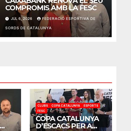
CAIXABANK RENOVA EL SEU
COMPROMIS AMB LA FESC
JUL 6, 2026
FEDERACIÓ ESPORTIVA DE
SORDS DE CATALUNYA
CLUBS
COPA CATALUNYA
ESPORTS
FESC
COPA CATALUNYA
D’ESCACS PER A