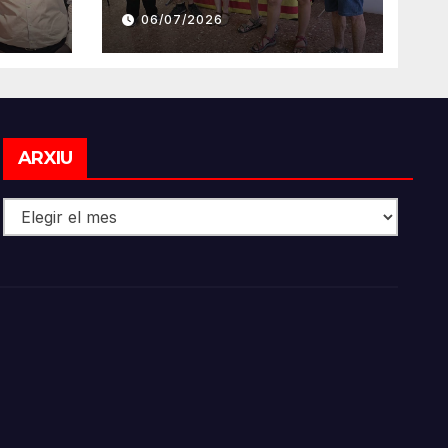
MB
SORDS 2026
06/07/2026
Arxiu
ARXIU