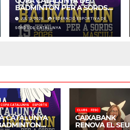
COPA CATALUNYA DE
BADMINTON PER A SORDS
2026
JUL 13, 2026
FEDERACIÓ ESPORTIVA DE
SORDS DE CATALUNYA
COPA CATALUNYA
ESPORTS
CLUBS
FESC
A CATALUNYA
CAIXABANK
BADMINTON
RENOVA EL SEU