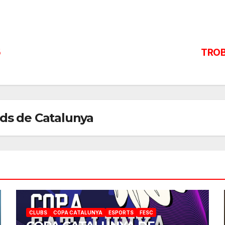
5
TROB
rds de Catalunya
CLUBS
COPA CATALUNYA
ESPORTS
FESC