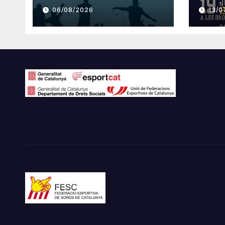
PER A SORDS 2026-
PER
06/08/2026
13/0
2027