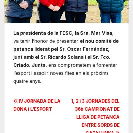
La presidenta de la FESC, la Sra. Mar Visa
,
va tenir l’honor de presentar
el nou comitè de
petanca liderat pel Sr. Oscar Fernández
,
junt amb el Sr. Ricardo Solana i el Sr. Fco.
Criado. Junts,
ens comprometem a fomentar
l’esport i assolir noves fites en els pròxims
quatre anys.
Navegación
IV JORNADA DE LA
1, 2 i 3 JORNADES DEL
DONA i L’ESPORT
36è CAMPIONAT DE
de
LLIGA DE PETANCA
entradas
ENTRE SORDS DE