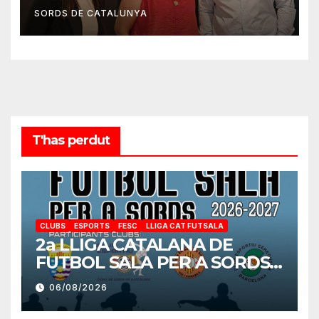
SORDS DE CATALUNYA
T'has perdut
CLUBS
ESPORTS
FESC
LLIGA CAT FUTSALA
2a LLIGA CATALANA DE
FUTBOL SALA PER A SORDS
2026-2027
06/08/2026