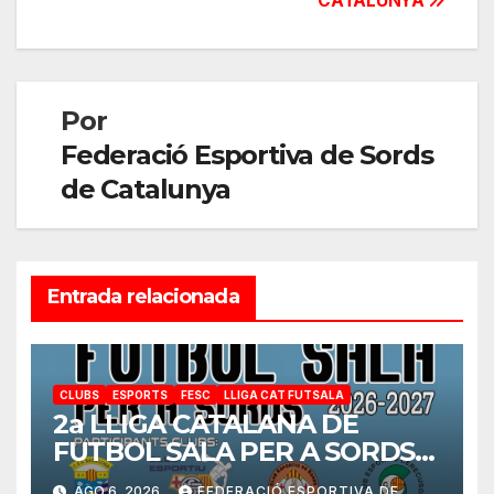
CATALUNYA
Por
Federació Esportiva de Sords
de Catalunya
Entrada relacionada
CLUBS
ESPORTS
FESC
LLIGA CAT FUTSALA
2a LLIGA CATALANA DE
FUTBOL SALA PER A SORDS
2026-2027
AGO 6, 2026
FEDERACIÓ ESPORTIVA DE