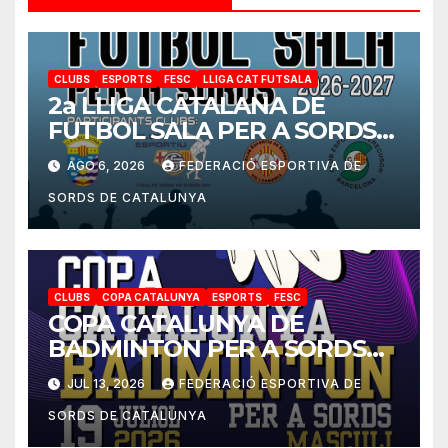
CLUBS
ESPORTS
FESC
LLIGA CAT FUTSALA
2a LLIGA CATALANA DE
FUTBOL SALA PER A SORDS
2026-2027
AGO 6, 2026
FEDERACIÓ ESPORTIVA DE
SORDS DE CATALUNYA
CLUBS
COPA CATALUNYA
ESPORTS
FESC
COPA CATALUNYA DE
BADMINTON PER A SORDS
2026
JUL 13, 2026
FEDERACIÓ ESPORTIVA DE
SORDS DE CATALUNYA