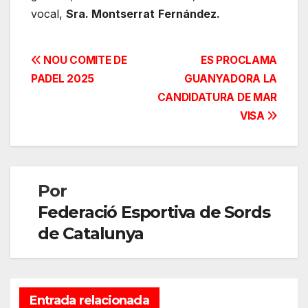
vocal,
Sra. Montserrat
Fernández.
Navegación
NOU COMITE DE
ES PROCLAMA
PADEL 2025
GUANYADORA LA
de
CANDIDATURA DE MAR
entradas
VISA
Por
Federació Esportiva de Sords
de Catalunya
Entrada relacionada