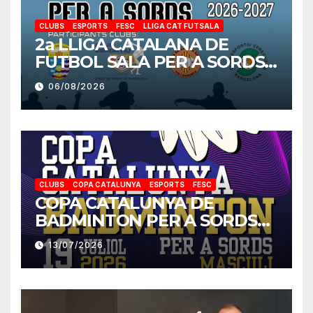
CLUBS
ESPORTS
FESC
LLIGA CAT FUTSALA
2a LLIGA CATALANA DE
FUTBOL SALA PER A SORDS
2026-2027
06/08/2026
CLUBS
COPA CATALUNYA
ESPORTS
FESC
COPA CATALUNYA DE
BADMINTON PER A SORDS
2026
13/07/2026