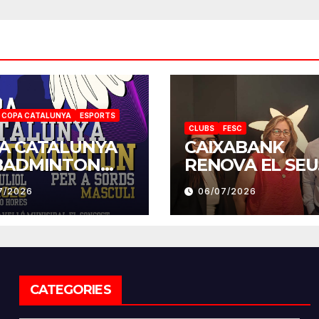
COPA CATALUNYA
ESPORTS
CLUBS
FESC
A CATALUNYA
CAIXABANK
BADMINTON
RENOVA EL SEU
 A SORDS 2026
COMPROMIS A
7/2026
06/07/2026
LA FESC
CATEGORIES