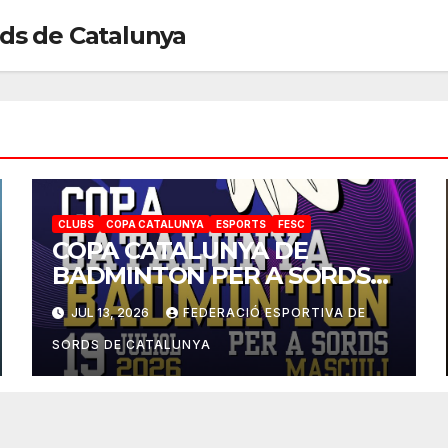
rds de Catalunya
CLUBS
COPA CATALUNYA
ESPORTS
FESC
COPA CATALUNYA DE
BADMINTON PER A SORDS
2026
JUL 13, 2026
FEDERACIÓ ESPORTIVA DE
SORDS DE CATALUNYA