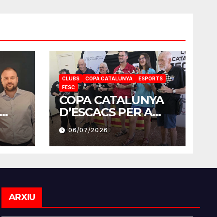
CLUBS
COPA CATALUNYA
ESPORTS
FESC
COPA CATALUNYA
D’ESCACS PER A
MB
SORDS 2026
06/07/2026
Arxiu
ARXIU