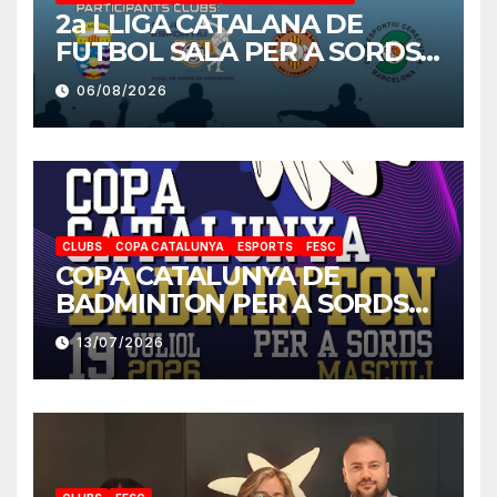
2a LLIGA CATALANA DE
FUTBOL SALA PER A SORDS
2026-2027
06/08/2026
CLUBS
COPA CATALUNYA
ESPORTS
FESC
COPA CATALUNYA DE
BADMINTON PER A SORDS
2026
13/07/2026