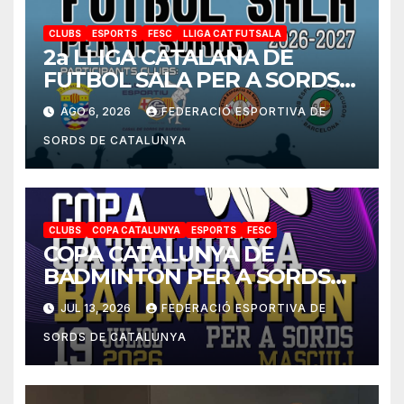
CLUBS
ESPORTS
FESC
LLIGA CAT FUTSALA
2a LLIGA CATALANA DE
FUTBOL SALA PER A SORDS
2026-2027
AGO 6, 2026
FEDERACIÓ ESPORTIVA DE
SORDS DE CATALUNYA
CLUBS
COPA CATALUNYA
ESPORTS
FESC
COPA CATALUNYA DE
BADMINTON PER A SORDS
2026
JUL 13, 2026
FEDERACIÓ ESPORTIVA DE
SORDS DE CATALUNYA