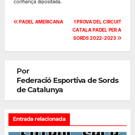
confiança dipositada.
Navegación
PADEL AMERICANA
1 PROVA DEL CIRCUIT
CATALA PADEL PER A
de
SORDS 2022-2023
entradas
Por
Federació Esportiva de Sords
de Catalunya
Entrada relacionada