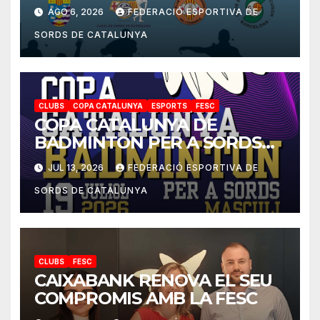
2026-2027
AGO 6, 2026
FEDERACIÓ ESPORTIVA DE
SORDS DE CATALUNYA
CLUBS
COPA CATALUNYA
ESPORTS
FESC
COPA CATALUNYA DE
BADMINTON PER A SORDS
2026
JUL 13, 2026
FEDERACIÓ ESPORTIVA DE
SORDS DE CATALUNYA
CLUBS
FESC
CAIXABANK RENOVA EL SEU
COMPROMIS AMB LA FESC