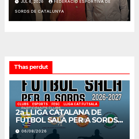
JUL 6, 2026
FEDERACIÓ ESPORTIVA DE
SORDS DE CATALUNYA
T'has perdut
CLUBS
ESPORTS
FESC
LLIGA CAT FUTSALA
2a LLIGA CATALANA DE
FUTBOL SALA PER A SORDS
2026-2027
06/08/2026