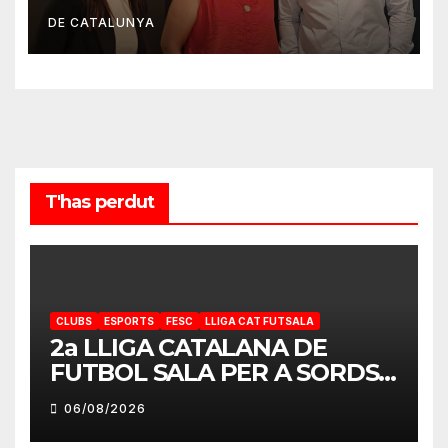
DE CATALUNYA
T'has perdut
CLUBS
ESPORTS
FESC
LLIGA CAT FUTSALA
2a LLIGA CATALANA DE
FUTBOL SALA PER A SORDS
2026-2027
06/08/2026