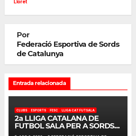
entradas
Lloret
Por
Federació Esportiva de Sords
de Catalunya
Entrada relacionada
CLUBS
ESPORTS
FESC
LLIGA CAT FUTSALA
2a LLIGA CATALANA DE
FUTBOL SALA PER A SORDS
2026-2027