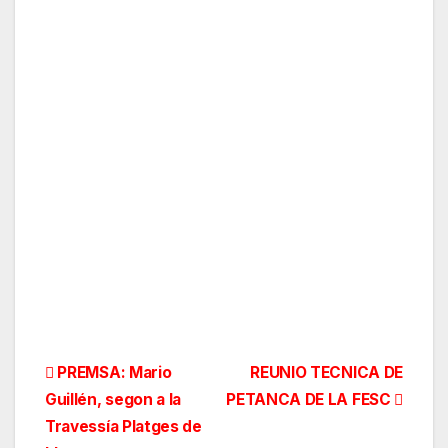
Navegación
PREMSA: Mario
REUNIO TECNICA DE
Guillén, segon a la
PETANCA DE LA FESC
de
Travessía Platges de