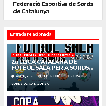
Federació Esportiva de Sords
de Catalunya
Entrada relacionada
CLUBS
ESPORTS
FESC
LLIGA CAT FUTSALA
2a LLIGA CATALANA DE
FUTBOL SALA PER A SORDS
2026-2027
AGO 6, 2026
FEDERACIÓ ESPORTIVA DE
SORDS DE CATALUNYA