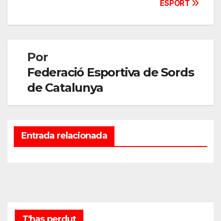
ESPORT
de
entradas
Por
Federació Esportiva de Sords
de Catalunya
Entrada relacionada
T'has perdut