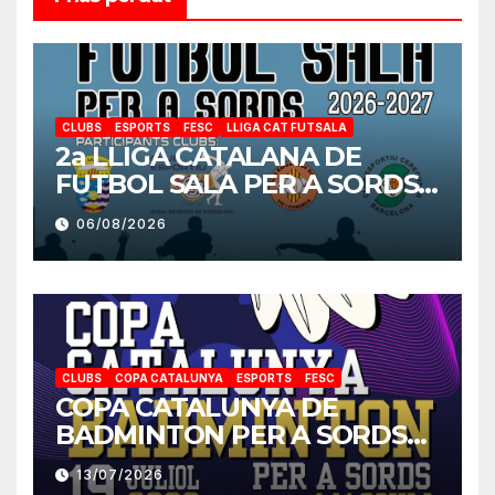
CLUBS
ESPORTS
FESC
LLIGA CAT FUTSALA
2a LLIGA CATALANA DE
FUTBOL SALA PER A SORDS
2026-2027
06/08/2026
CLUBS
COPA CATALUNYA
ESPORTS
FESC
COPA CATALUNYA DE
BADMINTON PER A SORDS
2026
13/07/2026