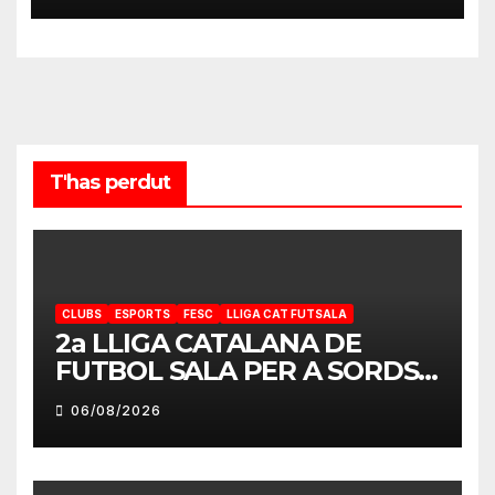
T'has perdut
CLUBS
ESPORTS
FESC
LLIGA CAT FUTSALA
2a LLIGA CATALANA DE
FUTBOL SALA PER A SORDS
2026-2027
06/08/2026