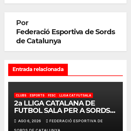
Por
Federació Esportiva de Sords
de Catalunya
Entrada relacionada
CLUBS
ESPORTS
FESC
LLIGA CAT FUTSALA
2a LLIGA CATALANA DE
FUTBOL SALA PER A SORDS
2026-2027
AGO 6, 2026
FEDERACIÓ ESPORTIVA DE
SORDS DE CATALUNYA