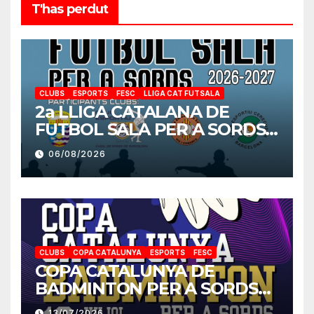
T'has perdut
CLUBS
ESPORTS
FESC
LLIGA CAT FUTSALA
2a LLIGA CATALANA DE
FUTBOL SALA PER A SORDS
2026-2027
06/08/2026
CLUBS
COPA CATALUNYA
ESPORTS
FESC
COPA CATALUNYA DE
BADMINTON PER A SORDS
2026
13/07/2026