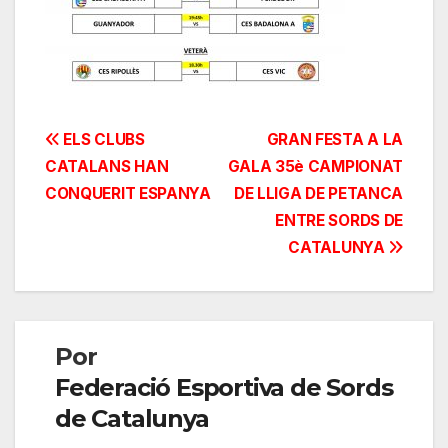
Navegación
ELS CLUBS
GRAN FESTA A LA
CATALANS HAN
GALA 35è CAMPIONAT
de
CONQUERIT ESPANYA
DE LLIGA DE PETANCA
entradas
ENTRE SORDS DE
CATALUNYA
Por
Federació Esportiva de Sords
de Catalunya