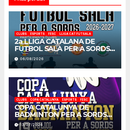
CLUBS
ESPORTS
FESC
LLIGA CAT FUTSALA
2a LLIGA CATALANA DE
FUTBOL SALA PER A SORDS
2026-2027
06/08/2026
CLUBS
COPA CATALUNYA
ESPORTS
FESC
COPA CATALUNYA DE
BADMINTON PER A SORDS
2026
13/07/2026