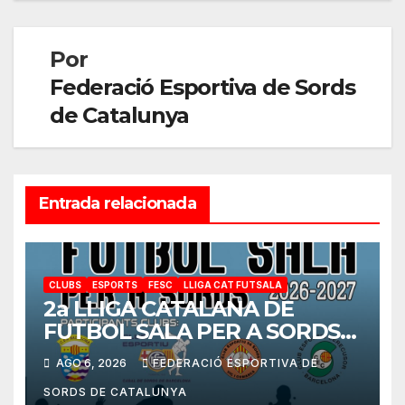
Por
Federació Esportiva de Sords
de Catalunya
Entrada relacionada
CLUBS
ESPORTS
FESC
LLIGA CAT FUTSALA
2a LLIGA CATALANA DE
FUTBOL SALA PER A SORDS
2026-2027
AGO 6, 2026
FEDERACIÓ ESPORTIVA DE
SORDS DE CATALUNYA