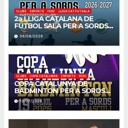
CLUBS
ESPORTS
FESC
LLIGA CAT FUTSALA
2a LLIGA CATALANA DE
FUTBOL SALA PER A SORDS
2026-2027
06/08/2026
CLUBS
COPA CATALUNYA
ESPORTS
FESC
COPA CATALUNYA DE
BADMINTON PER A SORDS
2026
13/07/2026