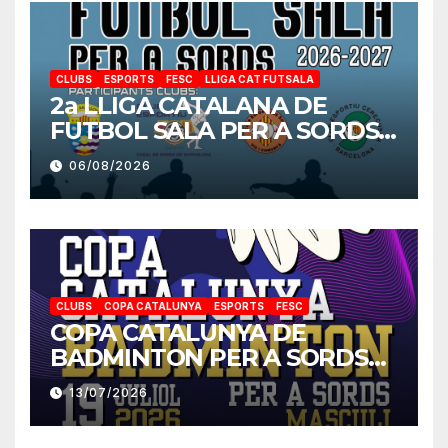
CLUBS
ESPORTS
FESC
LLIGA CAT FUTSALA
2a LLIGA CATALANA DE
FUTBOL SALA PER A SORDS
2026-2027
06/08/2026
CLUBS
COPA CATALUNYA
ESPORTS
FESC
COPA CATALUNYA DE
BADMINTON PER A SORDS
2026
13/07/2026