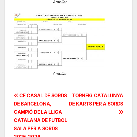
Ampliar
Ampliar
Navegación
CE CASAL DE SORDS
TORNEIG CATALUNYA
DE BARCELONA,
DE KARTS PER A SORDS
de
CAMPIÓ DE LA LLIGA
entradas
CATALANA DE FUTBOL
SALA PER A SORDS
2025-2026