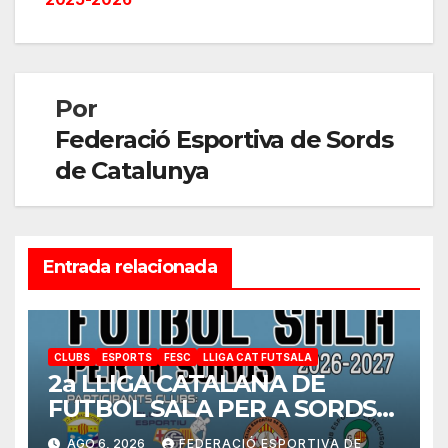
Por
Federació Esportiva de Sords
de Catalunya
Entrada relacionada
CLUBS
ESPORTS
FESC
LLIGA CAT FUTSALA
2a LLIGA CATALANA DE
FUTBOL SALA PER A SORDS
2026-2027
AGO 6, 2026
FEDERACIÓ ESPORTIVA DE