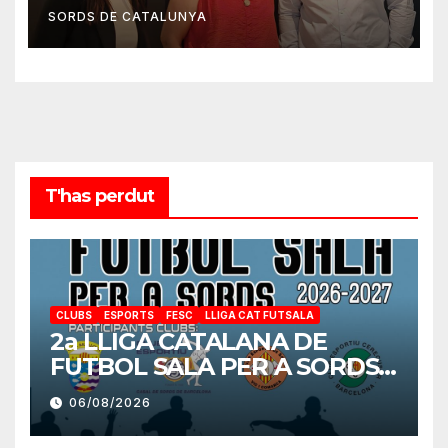
SORDS DE CATALUNYA
T'has perdut
CLUBS
ESPORTS
FESC
LLIGA CAT FUTSALA
2a LLIGA CATALANA DE
FUTBOL SALA PER A SORDS
2026-2027
06/08/2026