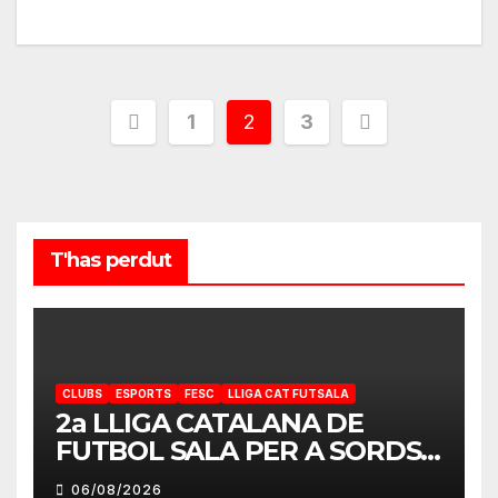
Paginación
1
2
3
de
entradas
T'has perdut
CLUBS
ESPORTS
FESC
LLIGA CAT FUTSALA
2a LLIGA CATALANA DE
FUTBOL SALA PER A SORDS
2026-2027
06/08/2026