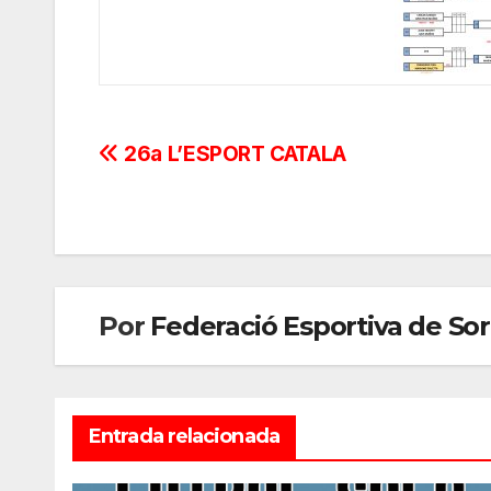
Navegación
26a L’ESPORT CATALA
de
entradas
Por
Federació Esportiva de So
Entrada relacionada