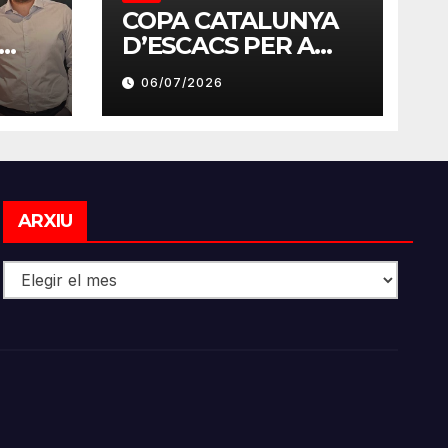
COPA CATALUNYA
D’ESCACS PER A
MB
SORDS 2026
06/07/2026
Arxiu
ARXIU