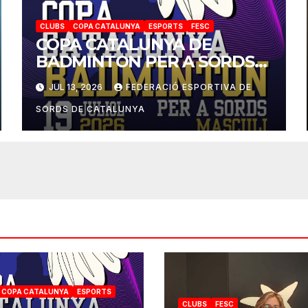
CLUBS
COPA CATALUNYA
ESPORTS
FESC
COPA CATALUNYA DE
BADMINTON PER A SORDS
2026
JUL 13, 2026
FEDERACIÓ ESPORTIVA DE
SORDS DE CATALUNYA
COPA CATALUNYA
ESPORTS
CLUBS
FESC