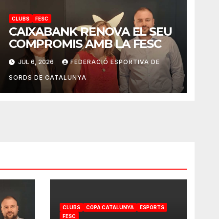
CLUBS
FESC
CAIXABANK RENOVA EL SEU
COMPROMIS AMB LA FESC
JUL 6, 2026
FEDERACIÓ ESPORTIVA DE
SORDS DE CATALUNYA
CLUBS
COPA CATALUNYA
ESPORTS
FESC